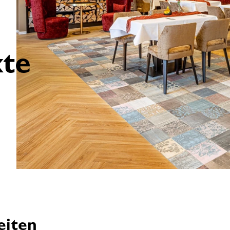
kte
eiten