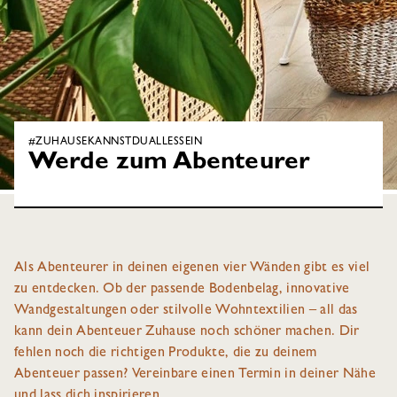
#ZUHAUSEKANNSTDUALLESSEIN
Werde zum Abenteurer
Als Abenteurer in deinen eigenen vier Wänden gibt es viel
zu entdecken. Ob der passende Bodenbelag, innovative
Wandgestaltungen oder stilvolle Wohntextilien – all das
kann dein Abenteuer Zuhause noch schöner machen. Dir
fehlen noch die richtigen Produkte, die zu deinem
Abenteuer passen? Vereinbare einen Termin in deiner Nähe
und lass dich inspirieren.