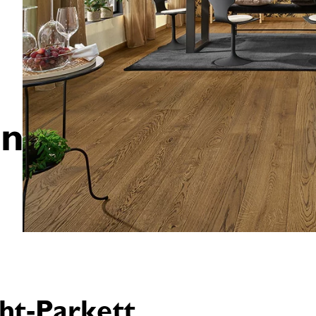
en
cht-Parkett