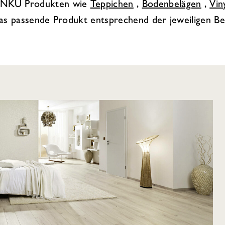
n INKU Produkten wie
Teppichen
,
Bodenbelägen
,
Vin
h das passende Produkt entsprechend der jeweiligen 