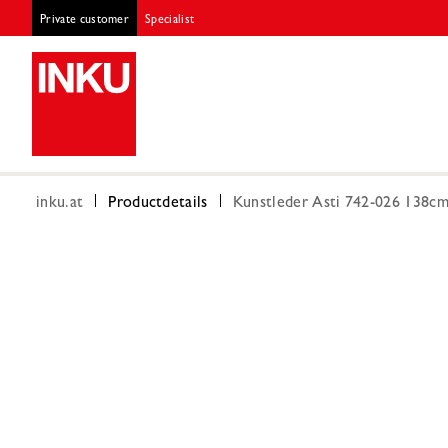
Private customer
Specialist
inku.at
Productdetails
Kunstleder Asti 742-026 138c