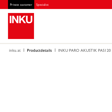
Private customer
Specialist
inku.at
Productdetails
INKU PARO AKUSTIK PAS120 S