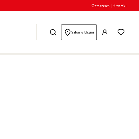
Österreich
|
Hrvatski
Salon u blizini