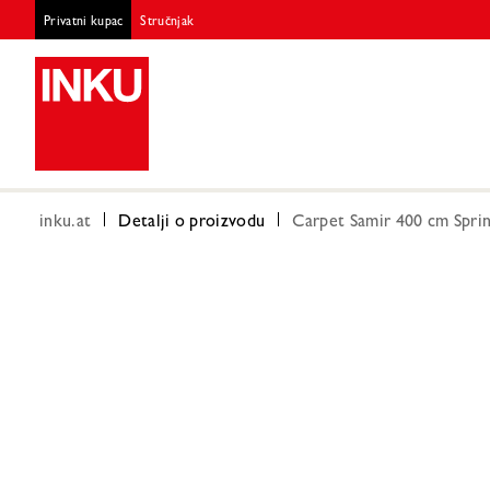
Privatni kupac
Stručnjak
inku.at
Detalji o proizvodu
Carpet Samir 400 cm Spri