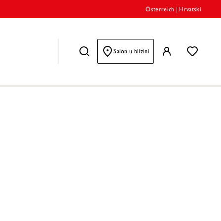
Österreich
|
Hrvatski
Salon u blizini