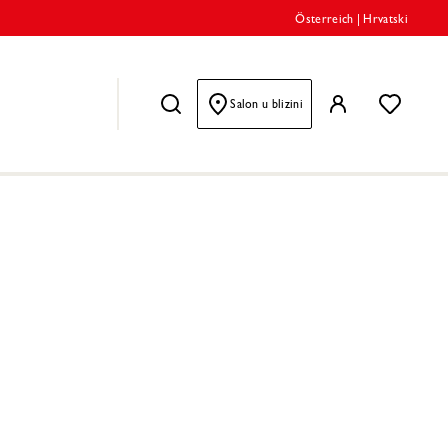
Österreich
|
Hrvatski
Salon u blizini