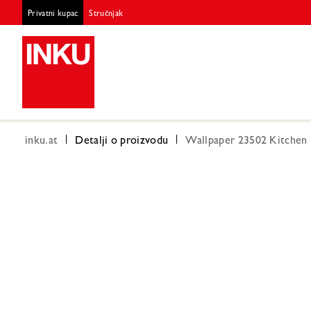
Privatni kupac
Stručnjak
inku.at
Detalji o proizvodu
Wallpaper 23502 Kitchen I