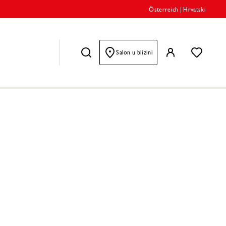
Österreich
|
Hrvatski
Salon u blizini