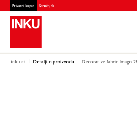
Privatni kupac
Stručnjak
inku.at
Detalji o proizvodu
Decorative fabric Imago 2